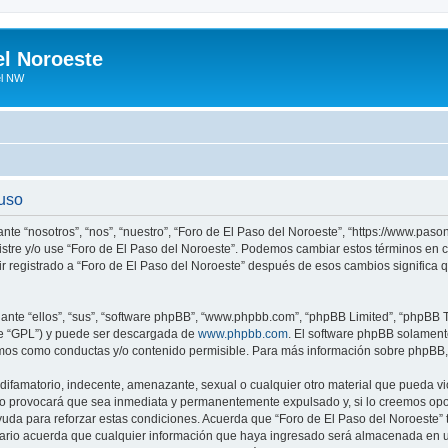
el Noroeste
el NW
 uso
ante “nosotros”, “nos”, “nuestro”, “Foro de El Paso del Noroeste”, “https://www.pa
egistre y/o use “Foro de El Paso del Noroeste”. Podemos cambiar estos términos en
ir registrado a “Foro de El Paso del Noroeste” después de esos cambios significa
nte “ellos”, “sus”, “software phpBB”, “www.phpbb.com”, “phpBB Limited”, “phpBB Te
te “GPL”) y puede ser descargada de
www.phpbb.com
. El software phpBB solamente
os como conductas y/o contenido permisible. Para más información sobre phpBB, p
ifamatorio, indecente, amenazante, sexual o cualquier otro material que pueda vio
so provocará que sea inmediata y permanentemente expulsado y, si lo creemos oport
uda para reforzar estas condiciones. Acuerda que “Foro de El Paso del Noroeste” ti
rio acuerda que cualquier información que haya ingresado será almacenada en u