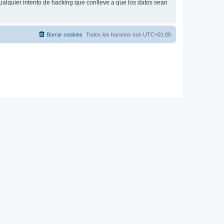
ualquier intento de hacking que conlleve a que los datos sean
Borrar cookies
Todos los horarios son
UTC+01:00