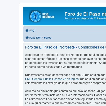
Foro de El Paso d
Foro para los viajeros de El Paso d
FAQ
Paso NW
Foros
Foro de El Paso del Noroeste - Condiciones de
Al ingresar en “Foro de El Paso del Noroeste” (de aquí en adel
a los siguientes términos. En caso contrario por favor no se r
prudente que los revisase por su cuenta periódicamente. Segu
tal como fueron actualizados y/o reformados.
Nuestros foros están desarrollados por phpBB (de aquí en adela
GNU General Public License v2 en Ingles
” (de aquí en adelan
estrictamente los excluye de lo que aprobamos y/o desaprobam
Acuerda no enviar ningun contenido abusivo, obsceno, vulgar, d
del Noroeste” está instalado o Leyes Internacionales. Hacer e
Las direcciones IP de todos los envíos son registradas como ay
en cualquier momento que lo creamos conveniente. Como usua