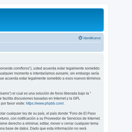
Identificarse
sonoroeste.com/foros”), usted acuerda estar legalmente sometido
 cualquier momento e intentaríamos avisarle, sin embargo sería
 que acuerda estar legalmente sometido a esos nuevos términos
ams”) el cual es una solución de foros liberada bajo la “
 facilita discusiones basadas en Internet y la GPL
or favor visite:
https://www.phpbb.com/
.
lar cualquier ley de su país, el país donde “Foro de El Paso
uno, con notificación a su Proveedor de Servicios de Internet.
ene derecho a eliminar, editar, mover o cerrar cualquier tema
na base de datos. Dado que esta información no será