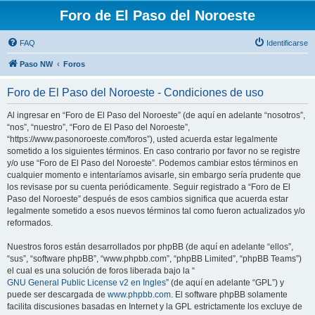
Foro de El Paso del Noroeste
FAQ
Identificarse
Paso NW
Foros
Foro de El Paso del Noroeste - Condiciones de uso
Al ingresar en “Foro de El Paso del Noroeste” (de aquí en adelante “nosotros”,
“nos”, “nuestro”, “Foro de El Paso del Noroeste”,
“https://www.pasonoroeste.com/foros”), usted acuerda estar legalmente
sometido a los siguientes términos. En caso contrario por favor no se registre
y/o use “Foro de El Paso del Noroeste”. Podemos cambiar estos términos en
cualquier momento e intentaríamos avisarle, sin embargo sería prudente que
los revisase por su cuenta periódicamente. Seguir registrado a “Foro de El
Paso del Noroeste” después de esos cambios significa que acuerda estar
legalmente sometido a esos nuevos términos tal como fueron actualizados y/o
reformados.
Nuestros foros están desarrollados por phpBB (de aquí en adelante “ellos”,
“sus”, “software phpBB”, “www.phpbb.com”, “phpBB Limited”, “phpBB Teams”)
el cual es una solución de foros liberada bajo la “
GNU General Public License v2 en Ingles
” (de aquí en adelante “GPL”) y
puede ser descargada de
www.phpbb.com
. El software phpBB solamente
facilita discusiones basadas en Internet y la GPL estrictamente los excluye de