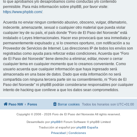
lo que aprobamos y/o desaprobamos como conductas y/o contenido
permisible. Para más información sobre phpBB, por favor visite:
https://www.phpbb.com/
.
Acuerda no enviar ningun contenido abusivo, obsceno, vulgar, difamatorio,
indecente, amenazante, sexual o cualquier otro material que pueda violar
cualquier ley de su país, el país donde “Foro de El Paso del Noroeste” está
instalado o Leyes Internacionales. Hacer eso provocará que sea inmediata y
permanentemente expulsado y, si lo creemos oportuno, con notificación a su
Proveedor de Servicios de Internet. Las direcciones IP de todos los envíos son
registradas como ayuda para reforzar estas condiciones. Acuerda que “Foro
de El Paso del Noroeste” tiene derecho a eliminar, editar, mover o cerrar
cualquier tema en cualquier momento que lo creamos conveniente. Como
usuario acuerda que cualquier información que haya ingresado será
almacenada en una base de datos. Dado que esta información no será
compartida con ninguna tercera parte sin su consentimiento, ni “Foro de El
Paso del Noroeste” ni phpBB podrán considerarse responsables por cualquier
intento de hacking que conlleve a que los datos sean comprometidos.
Paso NW
Foros
Borrar cookies
Todos los horarios son
UTC+01:00
Copyright © 2006 - 2026 Foro de El Paso del Noroeste All rights reserved.
Desarrollado por
phpBB
® Forum Software © phpBB Limited
Traducción al español por
phpBB España
Privacidad
|
Condiciones