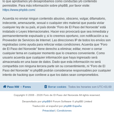
lo que aprobamos y/o desaprobamos como conductas y/o contenido
permisible. Para más información sobre phpBB, por favor visite:
https://www.phpbb.com/
.
Acuerda no enviar ningun contenido abusivo, obsceno, vulgar, difamatorio,
indecente, amenazante, sexual o cualquier otro material que pueda violar
cualquier ley de su país, el país donde “Foro de El Paso del Noroeste” está
instalado o Leyes Internacionales. Hacer eso provocará que sea inmediata y
permanentemente expulsado y, si lo creemos oportuno, con notificación a su
Proveedor de Servicios de Internet. Las direcciones IP de todos los envíos son
registradas como ayuda para reforzar estas condiciones. Acuerda que “Foro
de El Paso del Noroeste” tiene derecho a eliminar, editar, mover o cerrar
cualquier tema en cualquier momento que lo creamos conveniente. Como
usuario acuerda que cualquier información que haya ingresado será
almacenada en una base de datos. Dado que esta información no será
compartida con ninguna tercera parte sin su consentimiento, ni “Foro de El
Paso del Noroeste” ni phpBB podrán considerarse responsables por cualquier
intento de hacking que conlleve a que los datos sean comprometidos.
Paso NW
Foros
Borrar cookies
Todos los horarios son
UTC+01:00
Copyright © 2006 - 2026 Foro de El Paso del Noroeste All rights reserved.
Desarrollado por
phpBB
® Forum Software © phpBB Limited
Traducción al español por
phpBB España
Privacidad
|
Condiciones