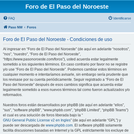
Foro de El Paso del Noroeste
FAQ
Identificarse
Paso NW
Foros
Foro de El Paso del Noroeste - Condiciones de uso
Al ingresar en “Foro de El Paso del Noroeste” (de aquí en adelante “nosotros”,
“nos”, “nuestro”, “Foro de El Paso del Noroeste”,
“https://www.pasonoroeste.com/foros”), usted acuerda estar legalmente
sometido a los siguientes términos. En caso contrario por favor no se registre
y/o use “Foro de El Paso del Noroeste”. Podemos cambiar estos términos en
cualquier momento e intentaríamos avisarle, sin embargo sería prudente que
los revisase por su cuenta periódicamente. Seguir registrado a “Foro de El
Paso del Noroeste” después de esos cambios significa que acuerda estar
legalmente sometido a esos nuevos términos tal como fueron actualizados y/o
reformados.
Nuestros foros están desarrollados por phpBB (de aquí en adelante “ellos”,
“sus”, “software phpBB”, “www.phpbb.com”, “phpBB Limited”, “phpBB Teams”)
el cual es una solución de foros liberada bajo la “
GNU General Public License v2 en Ingles
” (de aquí en adelante “GPL”) y
puede ser descargada de
www.phpbb.com
. El software phpBB solamente
facilita discusiones basadas en Internet y la GPL estrictamente los excluye de