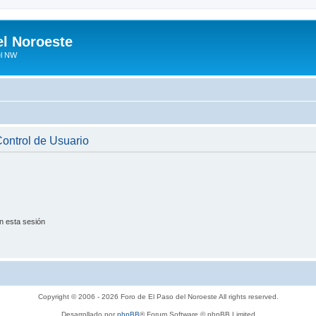
el Noroeste
el NW
 Control de Usuario
n esta sesión
Copyright © 2006 - 2026 Foro de El Paso del Noroeste All rights reserved.
Desarrollado por
phpBB
® Forum Software © phpBB Limited