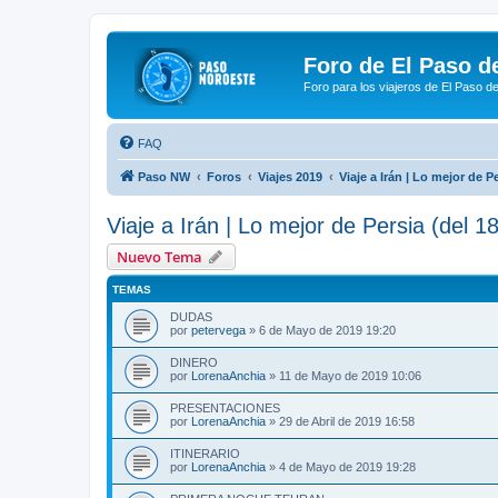
Foro de El Paso d
Foro para los viajeros de El Paso d
FAQ
Paso NW
Foros
Viajes 2019
Viaje a Irán | Lo mejor de P
Viaje a Irán | Lo mejor de Persia (del 1
Nuevo Tema
TEMAS
DUDAS
por
petervega
»
6 de Mayo de 2019 19:20
DINERO
por
LorenaAnchia
»
11 de Mayo de 2019 10:06
PRESENTACIONES
por
LorenaAnchia
»
29 de Abril de 2019 16:58
ITINERARIO
por
LorenaAnchia
»
4 de Mayo de 2019 19:28