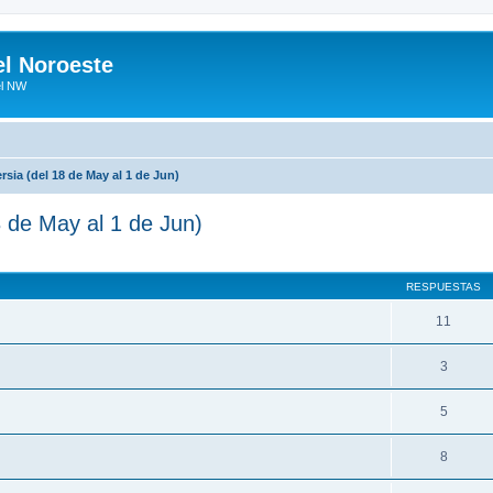
el Noroeste
el NW
ersia (del 18 de May al 1 de Jun)
8 de May al 1 de Jun)
RESPUESTAS
11
3
5
8