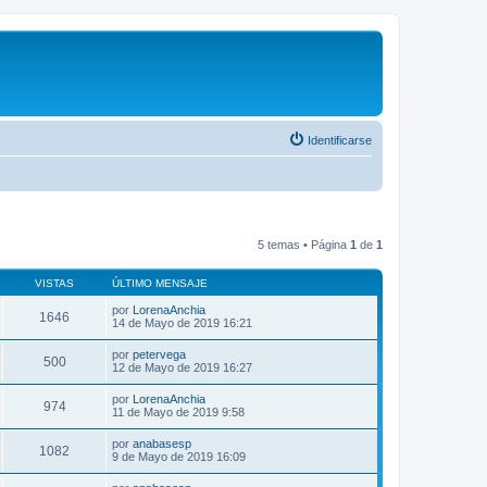
Identificarse
5 temas • Página
1
de
1
VISTAS
ÚLTIMO MENSAJE
por
LorenaAnchia
1646
14 de Mayo de 2019 16:21
por
petervega
500
12 de Mayo de 2019 16:27
por
LorenaAnchia
974
11 de Mayo de 2019 9:58
por
anabasesp
1082
9 de Mayo de 2019 16:09