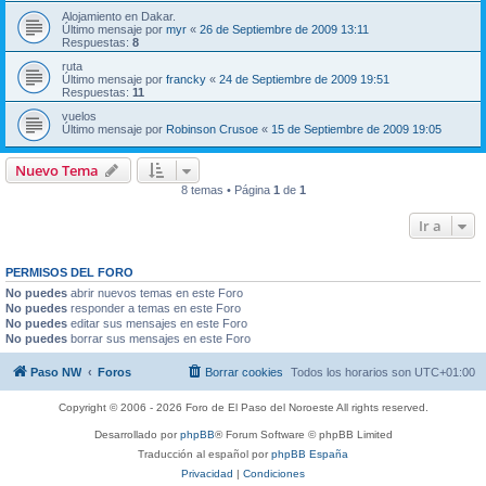
Alojamiento en Dakar.
Último mensaje por
myr
«
26 de Septiembre de 2009 13:11
Respuestas:
8
ruta
Último mensaje por
francky
«
24 de Septiembre de 2009 19:51
Respuestas:
11
vuelos
Último mensaje por
Robinson Crusoe
«
15 de Septiembre de 2009 19:05
Nuevo Tema
8 temas • Página
1
de
1
Ir a
PERMISOS DEL FORO
No puedes
abrir nuevos temas en este Foro
No puedes
responder a temas en este Foro
No puedes
editar sus mensajes en este Foro
No puedes
borrar sus mensajes en este Foro
Paso NW
Foros
Borrar cookies
Todos los horarios son
UTC+01:00
Copyright © 2006 - 2026 Foro de El Paso del Noroeste All rights reserved.
Desarrollado por
phpBB
® Forum Software © phpBB Limited
Traducción al español por
phpBB España
Privacidad
|
Condiciones