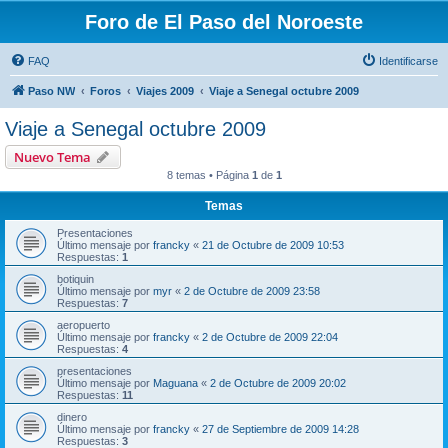
Foro de El Paso del Noroeste
FAQ
Identificarse
Paso NW
Foros
Viajes 2009
Viaje a Senegal octubre 2009
Viaje a Senegal octubre 2009
Nuevo Tema
8 temas • Página
1
de
1
Temas
Presentaciones
Último mensaje por
francky
«
21 de Octubre de 2009 10:53
Respuestas:
1
botiquin
Último mensaje por
myr
«
2 de Octubre de 2009 23:58
Respuestas:
7
aeropuerto
Último mensaje por
francky
«
2 de Octubre de 2009 22:04
Respuestas:
4
presentaciones
Último mensaje por
Maguana
«
2 de Octubre de 2009 20:02
Respuestas:
11
dinero
Último mensaje por
francky
«
27 de Septiembre de 2009 14:28
Respuestas:
3