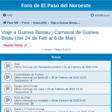
Foro de El Paso del Noroeste
FAQ
Identificarse
Paso NW
Foros
Viajes 2022
Viaje a Guinea Bissau | Carnaval de Guinea Bisáu (del 24 de Feb al 6 de Mar)
Viaje a Guinea Bissau | Carnaval de Guinea
Bisáu (del 24 de Feb al 6 de Mar)
Nuevo Tema
7 temas • Página
1
de
1
Temas
Bote
Último mensaje por
mariadulcenombre
«
21 de Febrero de 2022 9:54
Curiosidades de Guinea
Último mensaje por
javierVE
«
20 de Febrero de 2022 12:03
Respuestas:
4
Equipo para el viaje
Último mensaje por
sapo
«
19 de Febrero de 2022 15:43
Respuestas:
5
Ruta de Viaje
Último mensaje por
tesaludo
«
19 de Febrero de 2022 9:24
Respuestas:
18
Salud y COvid en el viaje