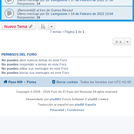
Último mensaje por
Dr. Livingstone
«
17 de Febrero de 2022 17:38
Respuestas:
14
¡Bienvenid@ al foro de Guinea Bissau!
Último mensaje por
Dr. Livingstone
«
14 de Febrero de 2022 13:04
Respuestas:
16
Nuevo Tema
7 temas • Página
1
de
1
Ir a
PERMISOS DEL FORO
No puedes
abrir nuevos temas en este Foro
No puedes
responder a temas en este Foro
No puedes
editar sus mensajes en este Foro
No puedes
borrar sus mensajes en este Foro
Paso NW
Foros
Borrar cookies
Todos los horarios son
UTC+01:00
Copyright © 2006 - 2026 Foro de El Paso del Noroeste All rights reserved.
Desarrollado por
phpBB
® Forum Software © phpBB Limited
Traducción al español por
phpBB España
Privacidad
|
Condiciones