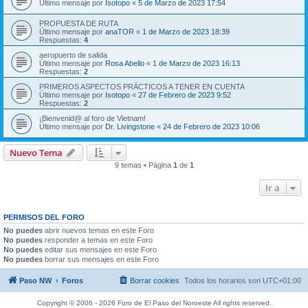
Último mensaje por
Isotopo
«
5 de Marzo de 2023 17:54
PROPUESTA DE RUTA
Último mensaje por
anaTOR
«
1 de Marzo de 2023 18:39
Respuestas:
4
aeropuerto de salida
Último mensaje por
Rosa Abello
«
1 de Marzo de 2023 16:13
Respuestas:
2
PRIMEROS ASPECTOS PRÁCTICOS A TENER EN CUENTA
Último mensaje por
Isotopo
«
27 de Febrero de 2023 9:52
Respuestas:
2
¡Bienvenid@ al foro de Vietnam!
Último mensaje por
Dr. Livingstone
«
24 de Febrero de 2023 10:06
Nuevo Tema
9 temas • Página
1
de
1
Ir a
PERMISOS DEL FORO
No puedes
abrir nuevos temas en este Foro
No puedes
responder a temas en este Foro
No puedes
editar sus mensajes en este Foro
No puedes
borrar sus mensajes en este Foro
Paso NW
Foros
Borrar cookies
Todos los horarios son
UTC+01:00
Copyright © 2006 - 2026 Foro de El Paso del Noroeste All rights reserved.