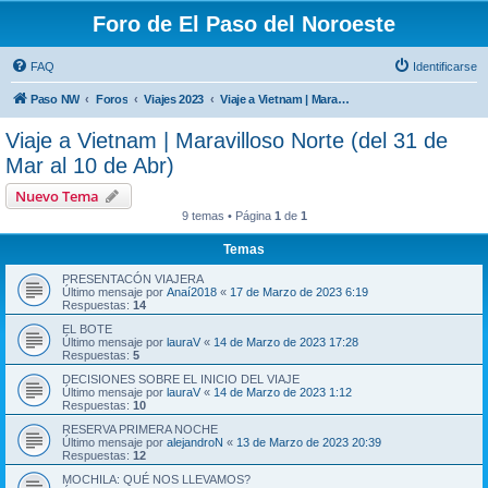
Foro de El Paso del Noroeste
FAQ
Identificarse
Paso NW
Foros
Viajes 2023
Viaje a Vietnam | Maravilloso Norte (del 31 de Mar al 10 de Abr)
Viaje a Vietnam | Maravilloso Norte (del 31 de
Mar al 10 de Abr)
Nuevo Tema
9 temas • Página
1
de
1
Temas
PRESENTACÓN VIAJERA
Último mensaje por
Anaí2018
«
17 de Marzo de 2023 6:19
Respuestas:
14
EL BOTE
Último mensaje por
lauraV
«
14 de Marzo de 2023 17:28
Respuestas:
5
DECISIONES SOBRE EL INICIO DEL VIAJE
Último mensaje por
lauraV
«
14 de Marzo de 2023 1:12
Respuestas:
10
RESERVA PRIMERA NOCHE
Último mensaje por
alejandroN
«
13 de Marzo de 2023 20:39
Respuestas:
12
MOCHILA: QUÉ NOS LLEVAMOS?