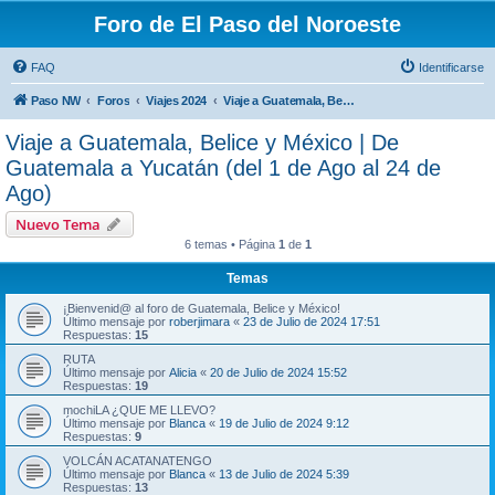
Foro de El Paso del Noroeste
FAQ
Identificarse
Paso NW
Foros
Viajes 2024
Viaje a Guatemala, Belice y México | De Guatemala a Yucatán (del 1 de Ago al 24 de Ago)
Viaje a Guatemala, Belice y México | De
Guatemala a Yucatán (del 1 de Ago al 24 de
Ago)
Nuevo Tema
6 temas • Página
1
de
1
Temas
¡Bienvenid@ al foro de Guatemala, Belice y México!
Último mensaje por
roberjimara
«
23 de Julio de 2024 17:51
Respuestas:
15
RUTA
Último mensaje por
Alicia
«
20 de Julio de 2024 15:52
Respuestas:
19
mochiLA ¿QUE ME LLEVO?
Último mensaje por
Blanca
«
19 de Julio de 2024 9:12
Respuestas:
9
VOLCÁN ACATANATENGO
Último mensaje por
Blanca
«
13 de Julio de 2024 5:39
Respuestas:
13