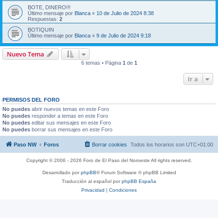
BOTE, DINERO!!!
Último mensaje por
Blanca
«
10 de Julio de 2024 8:38
Respuestas:
2
BOTIQUIN
Último mensaje por
Blanca
«
9 de Julio de 2024 9:18
Nuevo Tema
6 temas • Página
1
de
1
Ir a
PERMISOS DEL FORO
No puedes
abrir nuevos temas en este Foro
No puedes
responder a temas en este Foro
No puedes
editar sus mensajes en este Foro
No puedes
borrar sus mensajes en este Foro
Paso NW
Foros
Borrar cookies
Todos los horarios son
UTC+01:00
Copyright © 2006 - 2026 Foro de El Paso del Noroeste All rights reserved.
Desarrollado por
phpBB
® Forum Software © phpBB Limited
Traducción al español por
phpBB España
Privacidad
|
Condiciones