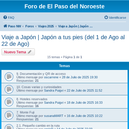
Foro de El Paso del Noroeste
FAQ
Identificarse
Paso NW
Foros
Viajes 2025
Viaje a Japón | Japón a tus pies (del 1 de Ago al 22 de Ago)
Viaje a Japón | Japón a tus pies (del 1 de Ago al
22 de Ago)
Nuevo Tema
15 temas • Página
1
de
1
Temas
9. Documentación y QR de acceso
Último mensaje por
oscarrene
«
28 de Julio de 2025 19:30
Respuestas:
21
10. Cosas varias y curiosidades
Último mensaje por
Sandra Puigvi
«
22 de Julio de 2025 11:52
8. Hoteles reservados
Último mensaje por
Sandra Puigvi
«
18 de Julio de 2025 16:33
Respuestas:
16
7. Monte Fuji
Último mensaje por
susanaMART
«
16 de Julio de 2025 10:22
Respuestas:
21
2.1. Pequeño cambio en la ruta