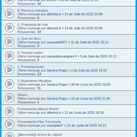
Último mensaje por
enricR
«
14 de Julio de 2025 22:33
Respuestas:
10
6. Reserva entradas
Último mensaje por
albertoLA
«
14 de Julio de 2025 20:08
Respuestas:
6
2. Propuesta de ruta
Último mensaje por
albertoLA
«
14 de Julio de 2025 20:06
Respuestas:
19
5. Que me llevo
Último mensaje por
susanaMART
«
11 de Julio de 2025 19:12
Respuestas:
3
4. Horario vuelos
Último mensaje por
mariadelosangelesV
«
5 de Julio de 2025 10:13
Respuestas:
2
1. Presentaciones
Último mensaje por
Sandra Puigvi
«
2 de Julio de 2025 16:52
Respuestas:
13
3. Alojamiento Miyajima
Último mensaje por
Sandra Puigvi
«
30 de Junio de 2025 16:09
Respuestas:
11
Dinero
Último mensaje por
Sandra Puigvi
«
26 de Junio de 2025 11:49
Respuestas:
1
Presentación Alberto Motrel
Último mensaje por
albertoLA
«
21 de Junio de 2025 18:18
Presentación Pilar Ferreruela
Último mensaje por
mariapilarF
«
21 de Junio de 2025 18:13
¡Bienvenid@ al foro de Japón!