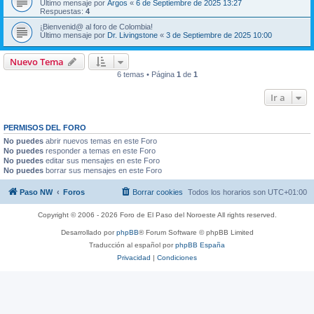
Último mensaje por
Argos
«
6 de Septiembre de 2025 13:27
Respuestas:
4
¡Bienvenid@ al foro de Colombia!
Último mensaje por
Dr. Livingstone
«
3 de Septiembre de 2025 10:00
Nuevo Tema
6 temas • Página
1
de
1
Ir a
PERMISOS DEL FORO
No puedes
abrir nuevos temas en este Foro
No puedes
responder a temas en este Foro
No puedes
editar sus mensajes en este Foro
No puedes
borrar sus mensajes en este Foro
Paso NW
Foros
Borrar cookies
Todos los horarios son
UTC+01:00
Copyright © 2006 - 2026 Foro de El Paso del Noroeste All rights reserved.
Desarrollado por
phpBB
® Forum Software © phpBB Limited
Traducción al español por
phpBB España
Privacidad
|
Condiciones