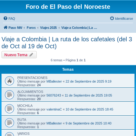
Foro de El Paso del Noroeste
FAQ
Identificarse
Paso NW
Foros
Viajes 2025
Viaje a Colombia | La ruta de los cafetales (del 3 de Oct al 19 de Oct)
Viaje a Colombia | La ruta de los cafetales (del 3
de Oct al 19 de Oct)
Nuevo Tema
6 temas • Página
1
de
1
Temas
PRESENTACIONES
Último mensaje por
MBallester
«
22 de Septiembre de 2025 9:19
Respuestas:
24
ALOJAMIENTOS
Último mensaje por
56076243
«
11 de Septiembre de 2025 19:05
Respuestas:
20
MOCHILA
Último mensaje por
valentinaC
«
10 de Septiembre de 2025 18:45
Respuestas:
6
RUTA
Último mensaje por
MBallester
«
9 de Septiembre de 2025 10:40
Respuestas:
1
VARIOS