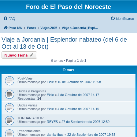
Foro de El Paso del Noroeste
FAQ
Identificarse
Paso NW
Foros
Viajes 2007
Viaje a Jordania | Esplendor nabateo (del 6 de Oct al 13 de Oct)
Viaje a Jordania | Esplendor nabateo (del 6 de
Oct al 13 de Oct)
Nuevo Tema
6 temas • Página
1
de
1
Temas
Post-Viaje
Último mensaje por
Elale
«
16 de Octubre de 2007 19:58
Dudas y Preguntas
Último mensaje por
Elale
«
4 de Octubre de 2007 14:17
Respuestas:
14
Dudas varias
Último mensaje por
Elale
«
4 de Octubre de 2007 14:15
JORDANIA 10-07
Último mensaje por
REYES
«
27 de Septiembre de 2007 12:59
Presentaciones
Último mensaje por
damianibus
«
22 de Septiembre de 2007 19:53