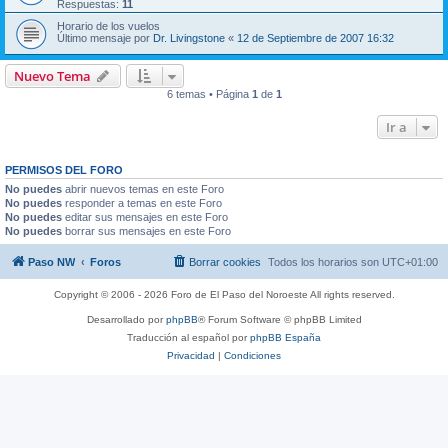
Respuestas:
11
Horario de los vuelos
Último mensaje por
Dr. Livingstone
«
12 de Septiembre de 2007 16:32
Nuevo Tema
6 temas • Página
1
de
1
Ir a
PERMISOS DEL FORO
No puedes
abrir nuevos temas en este Foro
No puedes
responder a temas en este Foro
No puedes
editar sus mensajes en este Foro
No puedes
borrar sus mensajes en este Foro
Paso NW
Foros
Borrar cookies
Todos los horarios son
UTC+01:00
Copyright © 2006 - 2026 Foro de El Paso del Noroeste All rights reserved.
Desarrollado por
phpBB
® Forum Software © phpBB Limited
Traducción al español por
phpBB España
Privacidad
|
Condiciones