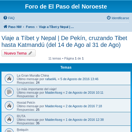
Foro de El Paso del Noroeste
FAQ
Identificarse
Paso NW
Foros
Viaje a Tíbet y Nepal | De Pekín, cruzando Tibet hasta Katmandú (del 14 de Ago al 31 de Ago)
Viaje a Tíbet y Nepal | De Pekín, cruzando Tibet
hasta Katmandú (del 14 de Ago al 31 de Ago)
Nuevo Tema
11 temas • Página
1
de
1
Temas
La Gran Muralla China
Último mensaje por
rafaelAL
«
5 de Agosto de 2016 13:46
Respuestas:
24
Lo más importante del viaje!
Último mensaje por
MaiderAseg
«
2 de Agosto de 2016 10:11
Respuestas:
2
Hostal Pekín
Último mensaje por
MaiderAseg
«
2 de Agosto de 2016 7:18
Respuestas:
25
RUTA
Último mensaje por
MaiderAseg
«
1 de Agosto de 2016 12:38
Respuestas:
35
Botiquín