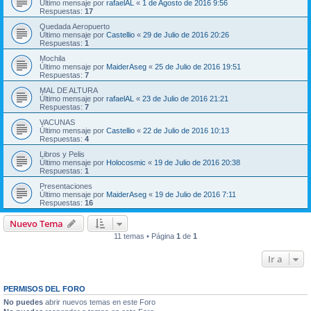
Último mensaje por
rafaelAL
«
1 de Agosto de 2016 9:56
Respuestas:
17
Quedada Aeropuerto
Último mensaje por
Castellio
«
29 de Julio de 2016 20:26
Respuestas:
1
Mochila
Último mensaje por
MaiderAseg
«
25 de Julio de 2016 19:51
Respuestas:
7
MAL DE ALTURA
Último mensaje por
rafaelAL
«
23 de Julio de 2016 21:21
Respuestas:
7
VACUNAS
Último mensaje por
Castellio
«
22 de Julio de 2016 10:13
Respuestas:
4
Libros y Pelis
Último mensaje por
Holocosmic
«
19 de Julio de 2016 20:38
Respuestas:
1
Presentaciones
Último mensaje por
MaiderAseg
«
19 de Julio de 2016 7:11
Respuestas:
16
Nuevo Tema
11 temas • Página
1
de
1
Ir a
PERMISOS DEL FORO
No puedes
abrir nuevos temas en este Foro