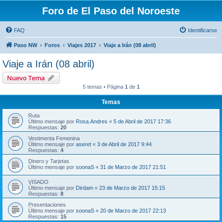
Foro de El Paso del Noroeste
FAQ
Identificarse
Paso NW
Foros
Viajes 2017
Viaje a Irán (08 abril)
Viaje a Irán (08 abril)
Nuevo Tema
5 temas • Página
1
de
1
Temas
Ruta
Último mensaje por
Rosa.Andres
«
5 de Abril de 2017 17:36
Respuestas:
20
Vestimenta Femenina
Último mensaje por
aseret
«
3 de Abril de 2017 9:44
Respuestas:
4
Dinero y Tarjetas
Último mensaje por
soonaS
«
31 de Marzo de 2017 21:51
VISADO
Último mensaje por
Dirdam
«
23 de Marzo de 2017 15:15
Respuestas:
8
Presentaciones
Último mensaje por
soonaS
«
20 de Marzo de 2017 22:13
Respuestas:
15