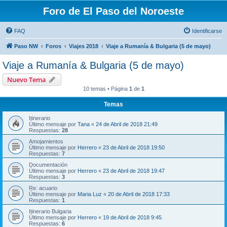
Foro de El Paso del Noroeste
FAQ
Identificarse
Paso NW
Foros
Viajes 2018
Viaje a Rumanía & Bulgaria (5 de mayo)
Viaje a Rumanía & Bulgaria (5 de mayo)
Nuevo Tema
10 temas • Página
1
de
1
Temas
Itinerario
Último mensaje por
Tana
«
24 de Abril de 2018 21:49
Respuestas:
28
Amojamientos
Último mensaje por
Herrero
«
23 de Abril de 2018 19:50
Respuestas:
7
Documentación
Último mensaje por
Herrero
«
23 de Abril de 2018 19:47
Respuestas:
3
Re: acuario
Último mensaje por
Maria Luz
«
20 de Abril de 2018 17:33
Respuestas:
1
Itinerario Bulgaria
Último mensaje por
Herrero
«
19 de Abril de 2018 9:45
Respuestas:
6