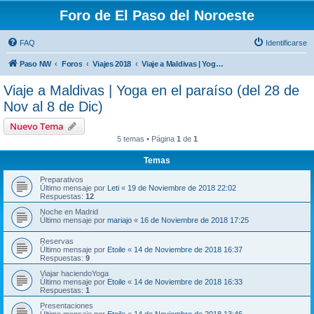
Foro de El Paso del Noroeste
FAQ
Identificarse
Paso NW
Foros
Viajes 2018
Viaje a Maldivas | Yoga en el paraíso (del 28 de Nov al 8 de Dic)
Viaje a Maldivas | Yoga en el paraíso (del 28 de
Nov al 8 de Dic)
Nuevo Tema
5 temas • Página
1
de
1
Temas
Preparativos
Último mensaje por
Leti
«
19 de Noviembre de 2018 22:02
Respuestas:
12
Noche en Madrid
Último mensaje por
mariajo
«
16 de Noviembre de 2018 17:25
Reservas
Último mensaje por
Etoile
«
14 de Noviembre de 2018 16:37
Respuestas:
9
Viajar haciendoYoga
Último mensaje por
Etoile
«
14 de Noviembre de 2018 16:33
Respuestas:
1
Presentaciones