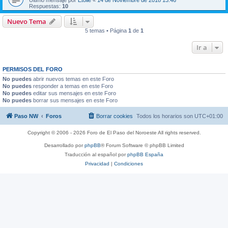
Último mensaje por
Etoile
«
14 de Noviembre de 2018 13:46
Respuestas:
10
Nuevo Tema
5 temas • Página
1
de
1
Ir a
PERMISOS DEL FORO
No puedes
abrir nuevos temas en este Foro
No puedes
responder a temas en este Foro
No puedes
editar sus mensajes en este Foro
No puedes
borrar sus mensajes en este Foro
Paso NW
Foros
Borrar cookies
Todos los horarios son
UTC+01:00
Copyright © 2006 - 2026 Foro de El Paso del Noroeste All rights reserved.
Desarrollado por
phpBB
® Forum Software © phpBB Limited
Traducción al español por
phpBB España
Privacidad
|
Condiciones