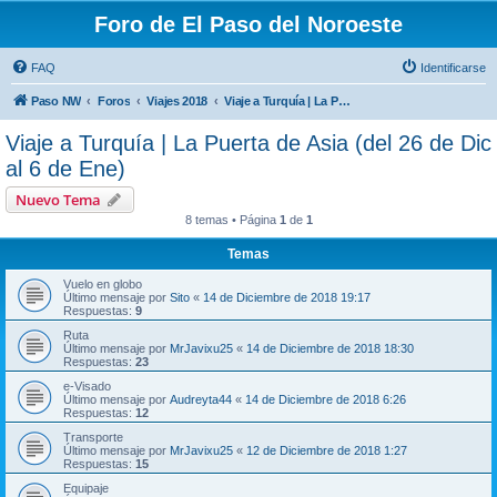
Foro de El Paso del Noroeste
FAQ
Identificarse
Paso NW
Foros
Viajes 2018
Viaje a Turquía | La Puerta de Asia (del 26 de Dic al 6 de Ene)
Viaje a Turquía | La Puerta de Asia (del 26 de Dic
al 6 de Ene)
Nuevo Tema
8 temas • Página
1
de
1
Temas
Vuelo en globo
Último mensaje por
Sito
«
14 de Diciembre de 2018 19:17
Respuestas:
9
Ruta
Último mensaje por
MrJavixu25
«
14 de Diciembre de 2018 18:30
Respuestas:
23
e-Visado
Último mensaje por
Audreyta44
«
14 de Diciembre de 2018 6:26
Respuestas:
12
Transporte
Último mensaje por
MrJavixu25
«
12 de Diciembre de 2018 1:27
Respuestas:
15
Equipaje