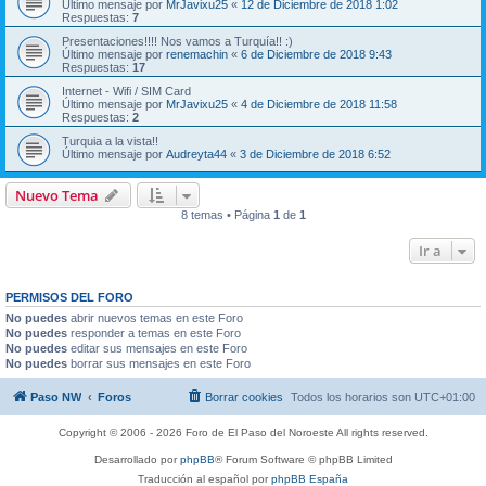
Último mensaje por
MrJavixu25
«
12 de Diciembre de 2018 1:02
Respuestas:
7
Presentaciones!!!! Nos vamos a Turquía!! :)
Último mensaje por
renemachin
«
6 de Diciembre de 2018 9:43
Respuestas:
17
Internet - Wifi / SIM Card
Último mensaje por
MrJavixu25
«
4 de Diciembre de 2018 11:58
Respuestas:
2
Turquia a la vista!!
Último mensaje por
Audreyta44
«
3 de Diciembre de 2018 6:52
Nuevo Tema
8 temas • Página
1
de
1
Ir a
PERMISOS DEL FORO
No puedes
abrir nuevos temas en este Foro
No puedes
responder a temas en este Foro
No puedes
editar sus mensajes en este Foro
No puedes
borrar sus mensajes en este Foro
Paso NW
Foros
Borrar cookies
Todos los horarios son
UTC+01:00
Copyright © 2006 - 2026 Foro de El Paso del Noroeste All rights reserved.
Desarrollado por
phpBB
® Forum Software © phpBB Limited
Traducción al español por
phpBB España