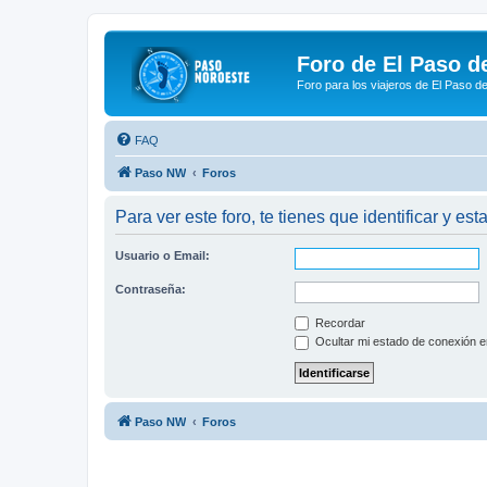
Foro de El Paso d
Foro para los viajeros de El Paso d
FAQ
Paso NW
Foros
Para ver este foro, te tienes que identificar y est
Usuario o Email:
Contraseña:
Recordar
Ocultar mi estado de conexión e
Paso NW
Foros