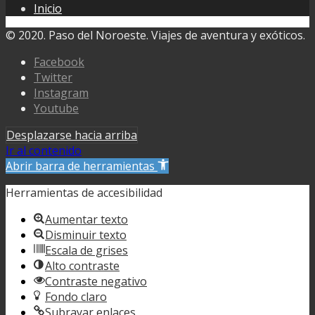
Inicio
© 2020. Paso del Noroeste. Viajes de aventura y exóticos.
Facebook
Twitter
Instagram
Youtube
Desplazarse hacia arriba
Ir al contenido
Abrir barra de herramientas
Herramientas de accesibilidad
Aumentar texto
Disminuir texto
Escala de grises
Alto contraste
Contraste negativo
Fondo claro
Subrayar enlaces