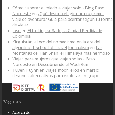
Cómo superar el miedo a viajar solo - Blog Paso
Noroeste
en
¿Qué destino elegir para tu primer
viaje de aventura? Guía para acertar según tu forma
de viajar
Jose
en
El treking soñado, la Ciudad Perdida de
Colombia
Kirguistán, el eco del nomadismo en la era del
algoritmo | School of Travel Journalism
en
Las
Montañas de Tian Shan, el Himalaya más hermoso
Viajes para mujeres que viajan solas - Paso
Noroeste
en
Descubriendo el Wadi Rum
Tuyen Huynh
en
Viajes mochileros en marzo:
destinos alternativos para explorar en grupo
Páginas
Acerca de