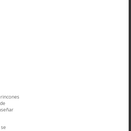
 rincones
 de
nseñar
 se