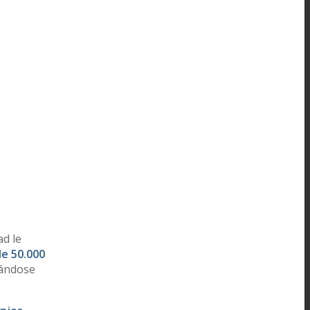
ad le
e 50.000
lándose