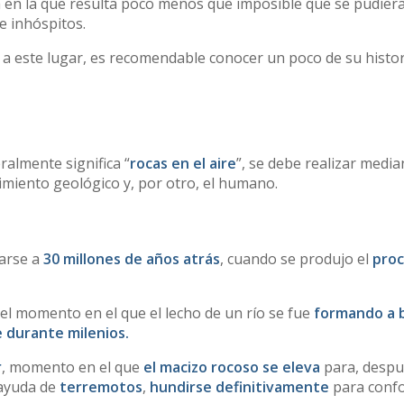
 en la que resulta poco menos que imposible que se pudier
e inhóspitos.
a a este lugar, es recomendable conocer un poco de su histor
eralmente significa “
rocas en el aire
”, se debe realizar medi
imiento geológico y, por otro, el humano.
arse a
30 millones de años atrás
, cuando se produjo el
pro
 el momento en el que el lecho de un río se fue
formando a 
 durante milenios.
r
, momento en el que
el macizo rocoso se eleva
para, despu
 ayuda de
terremotos
,
hundirse definitivamente
para conf