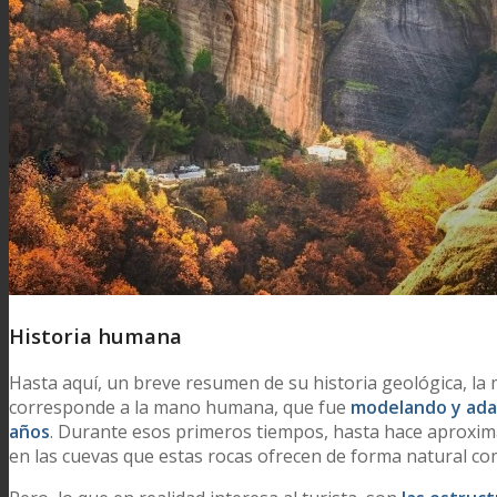
Historia humana
Hasta aquí, un breve resumen de su historia geológica, la m
corresponde a la mano humana, que fue
modelando y adap
años
. Durante esos primeros tiempos, hasta hace aproxi
en las cuevas que estas rocas ofrecen de forma natural co