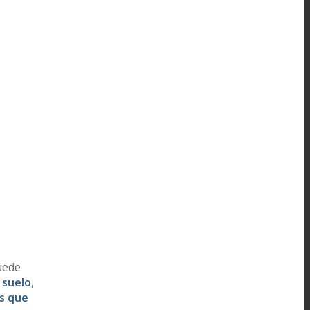
uede
 suelo
,
s que