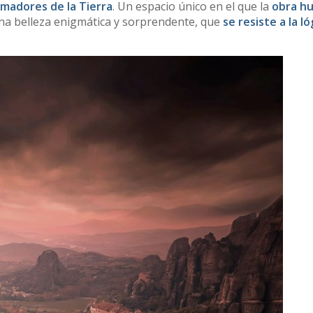
umadores de la Tierra
. Un espacio único en el que la
obra h
na belleza enigmática y sorprendente, que
se resiste a la ló