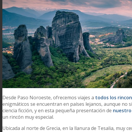
Desde Paso Noroeste, ofrecemos viajes a
todos los rinco
enigmáticos se encuentran en países lejanos, aunque no si
ciencia ficción, y en esta pequeña presentación de
nuestr
un rincón muy especial.
Ubicada al norte de Grecia, en la llanura de Tesalia, muy ce