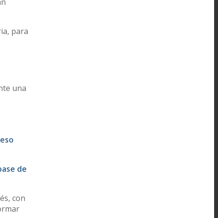
an
ia, para
ante una
ceso
base de
és, con
ormar