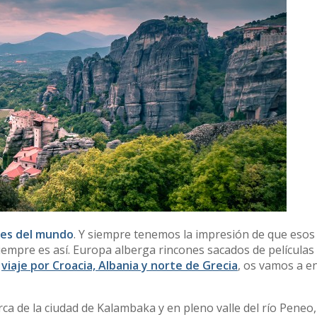
nes del mundo
. Y siempre tenemos la impresión de que esos
empre es así. Europa alberga rincones sacados de películas
o
viaje por Croacia, Albania y norte de Grecia
, os vamos a e
rca de la ciudad de Kalambaka y en pleno valle del río Peneo,