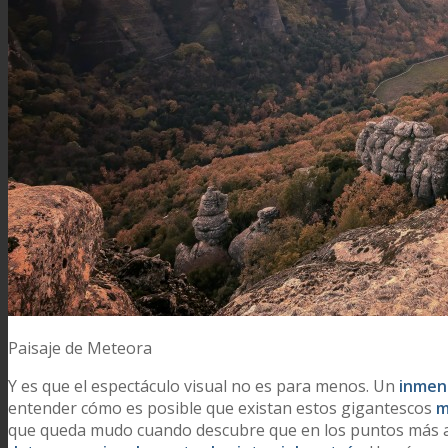
Paisaje de Meteora
Y es que el espectáculo visual no es para menos. Un
inmens
entender cómo es posible que existan estos gigantescos
m
que queda mudo cuando descubre que en los puntos más a