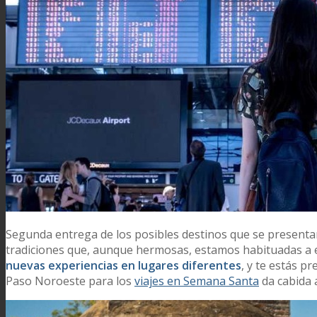
Segunda entrega de los posibles destinos que se presentan
tradiciones que, aunque hermosas, estamos habituadas a ell
nuevas experiencias en lugares diferentes
, y te estás 
Paso Noroeste para los
viajes en Semana Santa
da cabida 