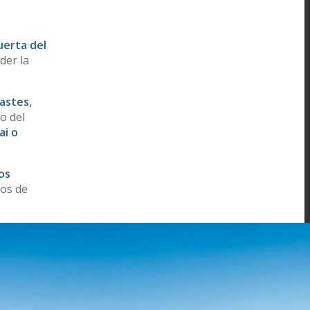
uerta del
der la
astes,
o del
ai o
os
cos de