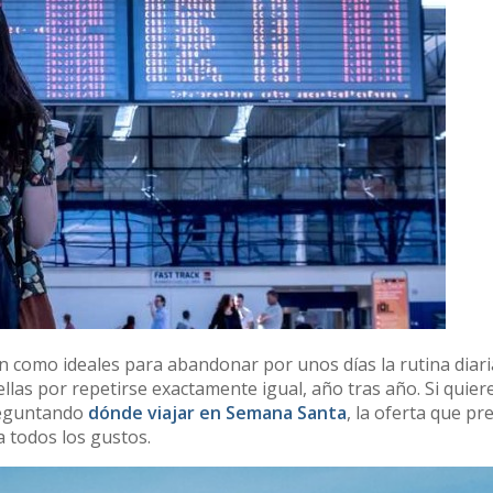
 como ideales para abandonar por unos días la rutina diaria
as por repetirse exactamente igual, año tras año. Si quiere
preguntando
dónde viajar en Semana Santa
, la oferta que pr
a todos los gustos.