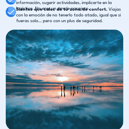
información, sugerir actividades, implicarte en la
logística. No eres un simple pasajero.
Sientes que sales de tu zona de confort.
Viajas
con la emoción de no tenerlo todo atado, igual que si
fueras solo… pero con un plus de seguridad.