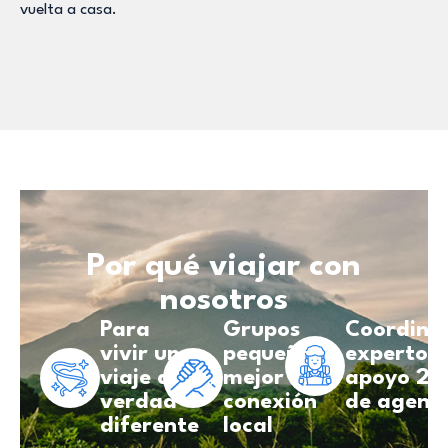
vuelta a casa.
Por qué viajar con
nosotros
Para
Grupos
Coordina
vivir un
pequeños,
experto y
viaje de
mejor
apoyo 24
verdad
conexión
de agenc
diferente
local