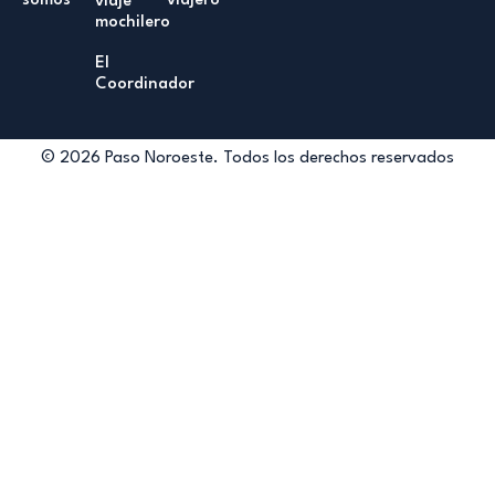
somos
viajero
viaje
mochilero
El
Coordinador
© 2026 Paso Noroeste. Todos los derechos reservados