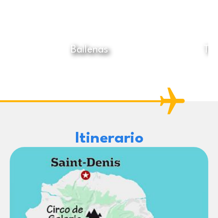
Ballenas
Tre
Itinerario