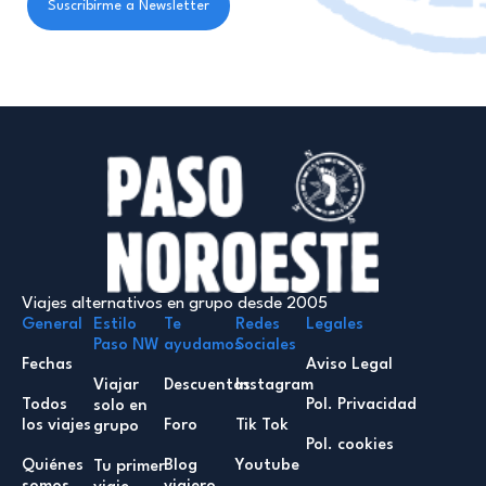
Viajes alternativos en grupo desde 2005
General
Estilo
Te
Redes
Legales
Paso NW
ayudamos
Sociales
Fechas
Aviso Legal
Viajar
Descuentos
Instagram
Todos
Pol. Privacidad
solo en
los viajes
Foro
Tik Tok
grupo
Pol. cookies
Quiénes
Blog
Youtube
Tu primer