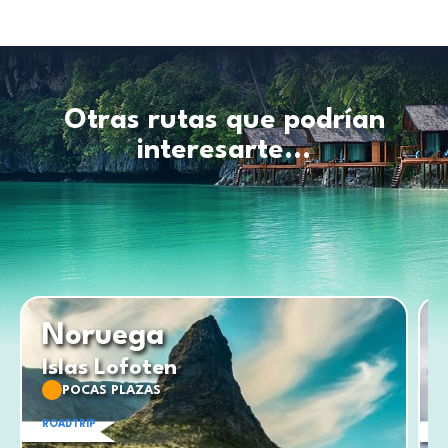
Otras rutas que podrían
interesarte...
Noruega
Islas Lofoten
POCAS PLAZAS
ROADTRIP