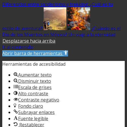
Diferencias entre senderismo y trekking: ¿Cuál es tu
estilo de aventura?
¿Cuándo es el
Día de los Muertos en México? Un viaje a la eternidad
Desplazarse hacia arriba
Ir al contenido
Abrir barra de herramientas
Herramientas de accesibilidad
Aumentar texto
Disminuir texto
Escala de grises
Alto contraste
Contraste negativo
Fondo claro
Subrayar enlaces
Fuente legible
Restablecer