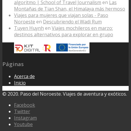
algoritmo | School of Travel Journalism
en
Las
Montañas de Tian Shan, el Himalaya más hermoso
Viajes para mujeres que viajan solas - Paso
Noroeste
en
Descubriendo el Wadi Rum
Tuyen Huynh
en
Viajes mochileros en marzo:
destinos alternativos para explorar en grupo
Páginas
Acerca de
Inicio
© 2020. Paso del Noroeste. Viajes de aventura y exóticos.
Facebook
Twitter
Instagram
Youtube