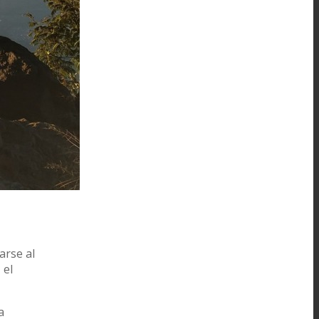
arse al
 el
a