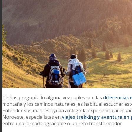
Te has preguntado alguna vez cuales son las
diferencias 
montaña y los caminos naturales, es habitual escuchar es
Entender sus matices ayuda a elegir la experiencia adecuad
Noroeste, especialistas en
viajes trekking
y aventura en 
entre una jornada agradable o un reto transformador.