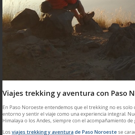
Viajes trekking y aventura con Paso 
En Paso Noroeste entendemos que el trekking no es solo 
entorno y sentir el viaje como una experiencia integral. Nu
Himalaya o los Andes, siempre con el acompañamiento de gu
Los
viajes trekking y aventura
de Paso Noroeste
se cara