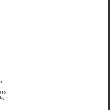
la
.
Paso
legir