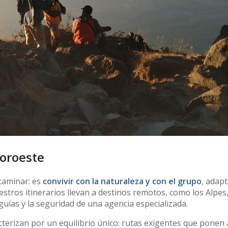
Noroeste
caminar: es
convivir con la naturaleza y con el grupo
, adapt
estros itinerarios llevan a destinos remotos, como los Alpes,
ías y la seguridad de una agencia especializada.
cterizan por un equilibrio único: rutas exigentes que ponen 