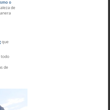
ismo o
raleza de
manera
g
que
 todo
as de