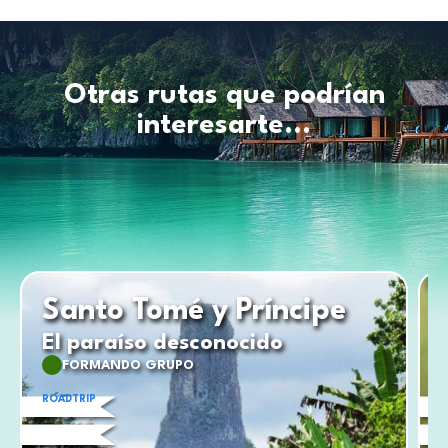
Otras rutas que podrían
interesarte...
Santo Tomé y Príncipe
El paraíso desconocido
FORMANDO GRUPO
ROADTRIP