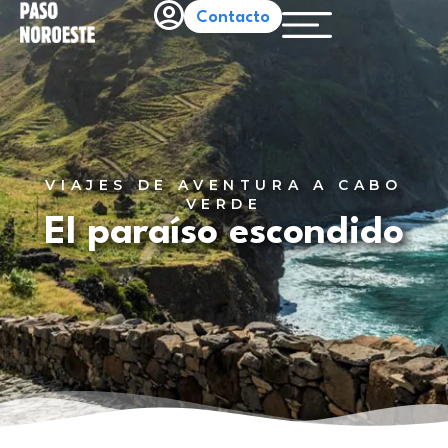
Contacto
CABO VERDE
RESERVA 100€
VIAJES DE AVENTURA A CABO
VERDE
El paraíso escondido