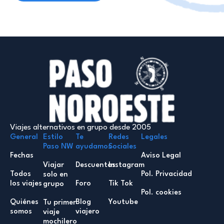
Viajes alternativos en grupo desde 2005
General
Estilo
Te
Redes
Legales
Paso NW
ayudamos
Sociales
Fechas
Aviso Legal
Viajar
Descuentos
Instagram
Todos
Pol. Privacidad
solo en
los viajes
Foro
Tik Tok
grupo
Pol. cookies
Quiénes
Blog
Youtube
Tu primer
somos
viajero
viaje
mochilero