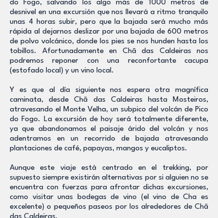
do Fogo, salvando los algo más de 1000 metros de
desnivel en una excursión que nos llevará a ritmo tranquilo
unas 4 horas subir, pero que la bajada será mucho más
rápida al dejarnos deslizar por una bajada de 600 metros
de polvo volcánico, donde los pies se nos hunden hasta los
tobillos. Afortunadamente en Chã das Caldeiras nos
podremos reponer con una reconfortante cacupa
(estofado local) y un vino local.
Y es que al día siguiente nos espera otra magnífica
caminata, desde Chã das Caldeiras hasta Mosteiros,
atravesando el Monte Velha, un subpico del volcán de Pico
do Fogo. La excursión de hoy será totalmente diferente,
ya que abandonamos el paisaje árido del volcán y nos
adentramos en un recorrido de bajada atravesando
plantaciones de café, papayas, mangos y eucaliptos.
Aunque este viaje está centrado en el trekking, por
supuesto siempre existirán alternativas por si alguien no se
encuentra con fuerzas para afrontar dichas excursiones,
como visitar unas bodegas de vino (el vino de Cha es
excelente) o pequeños paseos por los alrededores de Chã
das Caldeiras.