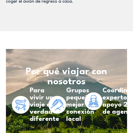
coger el avión de regreso a casa.
Por qué viajar con
nosotros
Para
Grupos
Coordina
vivir un
pequeños,
experto y
viaje de
mejor
apoyo 24
verdad
conexión
de agenc
diferente
local